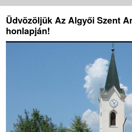
Üdvözöljük Az Algyői Szent A
honlapján!